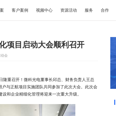
案
客户案例
视频中心
资源活动
服务
合作
管理热点
服务体系
商贸业
电子贸易
了解正航
业
职能管理
应用场景
化项目启动大会顺利召开
市场活动
售后服务
家用电器
电子制造
正航简介
正航历
生产管理
APS排程
正航荣誉
正航文
电子书中心
仓库管理
配置BOM
五金金属
启动会
新闻动态
采购管理
管理看板
销售管理
移动报工
16日隆重召开！微科光电董事长邱总、财务负责人王总
成本核算
智能物流
键用户与正航项目实施团队共同参加了此次大会。此次会
财务管理
报价接单
建设和企业精细化管理将迎来一次重大升级。
质量管理
交期管理
研发管理
物料齐套