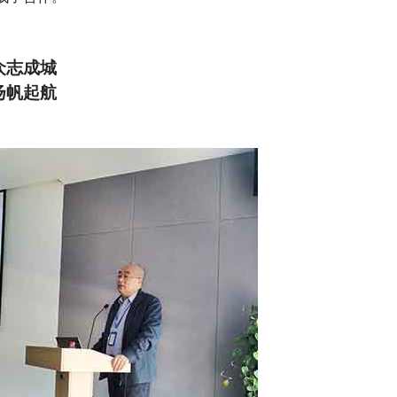
众志成城
扬帆起航