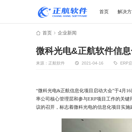
首页
解决方
首页
企业新闻
制造业
制造业
贸易
微科光电&正航软件信息
机电设备
设备制造
电子贸易
非标自动化
元器件贸易
机械制造
来源：正航软件
2021-04-16
ERP
家用电器
贸易行业
电子制造
大宗贸易
“微科光电&正航信息化项目启动大会”于4月
装备制造
IC贸易行业
率公司核心管理层和参与ERP项目工作的关
机械行业
项目型接单
议的召开，标志着微科光电的信息化项目实施
五金行业
批发类销售
PCB行业
工贸一体型