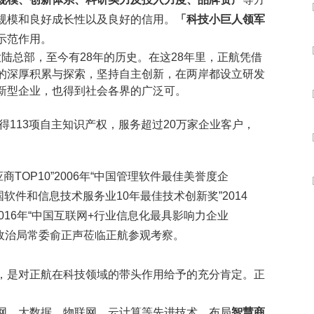
数字车间
数据可视化
规模和良好成长性以及良好的信用。
「科技小巨人领军
易
进销存管理
替代料管理
示范作用。
查看更多>
查看更多>
立大陆总部，至今有28年的历史。在这28年里，正航凭借
的深厚积累与探索，坚持自主创新，在两岸都设立研发
新型企业，也得到社会各界的广泛可。
得113项自主知识产权，服务超过20万家企业客户，
应商TOP10”2006年“中国管理软件最佳美誉度企
“中国软件和信息技术服务业10年最佳技术创新奖”2014
016年“中国互联网+行业信息化最具影响力企业
央政治局常委俞正声莅临正航参观考察。
，是对正航在科技领域的带头作用给予的充分肯定。正
网、大数据、物联网、云计算等先进技术，布局
智慧商