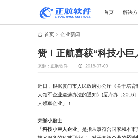
首页
解决方
首页
企业新闻
制造业
制造业
贸易
赞！正航喜获“科技小巨
机电设备
设备制造
电子贸易
非标自动化
元器件贸易
机械制造
来源：正航软件
2018-07-09
家用电器
贸易行业
近日，根据厦门市人民政府办公厅《关于培育科技
电子制造
大宗贸易
人领军企业遴选办法的通知》(厦府办〔2016
装备制造
IC贸易行业
人领军企业」！
机械行业
项目型接单
五金行业
批发类销售
荣誉小贴士
PCB行业
工贸一体型
「科技小巨人企业」
是指从事符合国家和本市
技术服务的科技型企业。对于参评企业的
经济