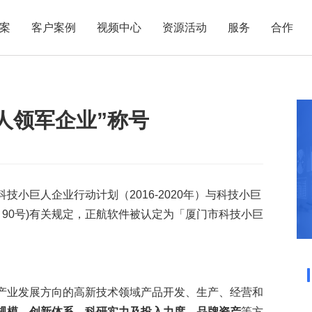
案
客户案例
视频中心
资源活动
服务
合作
管理热点
服务体系
商贸业
电子贸易
了解正航
业
职能管理
应用场景
人领军企业”称号
市场活动
售后服务
家用电器
电子制造
正航简介
正航历
生产管理
APS排程
正航荣誉
正航文
电子书中心
仓库管理
配置BOM
五金金属
新闻动态
采购管理
管理看板
小巨人企业行动计划（2016-2020年）与科技小巨
销售管理
移动报工
〕90号)有关规定，正航软件被认定为「厦门市科技小巨
成本核算
智能物流
财务管理
报价接单
质量管理
交期管理
研发管理
物料齐套
产业发展方向的高新技术领域产品开发、生产、经营和
规模、创新体系、科研实力及投入力度、品牌资产
等方