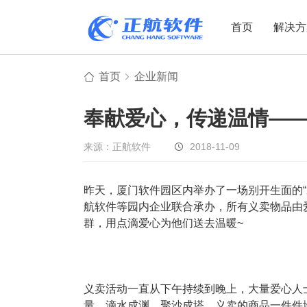
首页
解决方
首页
企业新闻
制造业
制造业
贸易
奉献爱心，传递温情—
机电设备
设备制造
电子贸易
非标自动化
元器件贸易
机械制造
来源：正航软件
2018-11-09
家用电器
贸易行业
昨天，厦门软件园区内举办了一场别开生面的“
电子制造
大宗贸易
航软件等园内企业联合承办，所有义卖物品由
装备制造
IC贸易行业
群，用点滴爱心为他们送去温暖~
机械行业
项目型接单
五金行业
批发类销售
PCB行业
工贸一体型
义卖活动一直从下午持续到晚上，大量爱心人
量。滴水成渊，聚沙成塔，义卖的商品一件件