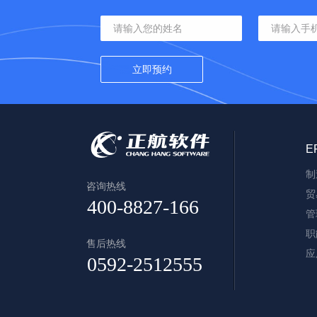
E
制
咨询热线
贸
管
职
售后热线
应