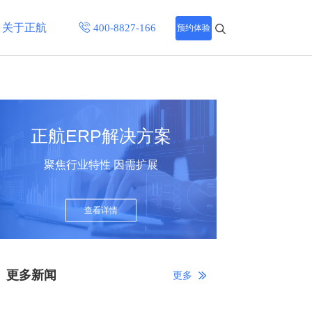
关于正航
预约体验
招聘中心
程
联系正航
正航ERP解决方案
化
聚焦行业特性 因需扩展
网站导航
查看详情
更多新闻
更多