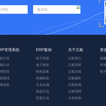
RP管理系统
ERP案例
关于正航
资
造行业
电子贸易
正航简介
视
易行业
电子制造
正航荣誉
市
理阶段
机电设备
正航历程
电
能领域
机械制造
正航服务
用场景
五金金属
正航新闻
制造行业
正航招聘
贸易行业
分支机构