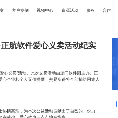
案
客户案例
视频中心
资源活动
服务
合作
管理热点
服务体系
商贸业
电子贸易
了解正航
业
职能管理
应用场景
—正航软件爱心义卖活动纪实
市场活动
售后服务
家用电器
电子制造
正航简介
正航历
生产管理
APS排程
正航荣誉
正航文
电子书中心
仓库管理
配置BOM
五金金属
新闻动态
采购管理
管理看板
爱心义卖”活动。此次义卖活动由厦门软件园主办、正
销售管理
移动报工
爱心企业和个人无偿提供，交易所得将全部捐给困难人
成本核算
智能物流
财务管理
报价接单
质量管理
交期管理
研发管理
物料齐套
士热情高涨，为本次公益活动贡献出了自己的一份力
地在减少，爱心款也一点点地在增多。