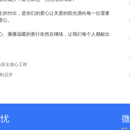
数字车间
数据可视化
易
进销存管理
替代料管理
士的付出，是你们的爱心让关爱的阳光洒向每一位需要
爱心。
查看更多>
查看更多>
心、播撒温暖的善行依然在继续，让我们每个人都献出
品安全放心工程
利召开
无忧