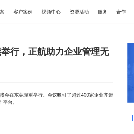
案
客户案例
视频中心
资源活动
服务
合作
管理热点
服务体系
商贸业
电子贸易
了解正航
业
职能管理
应用场景
莞举行，正航助力企业管理无
市场活动
售后服务
家用电器
电子制造
正航简介
正航历
生产管理
APS排程
正航荣誉
正航文
电子书中心
仓库管理
配置BOM
五金金属
新闻动态
采购管理
管理看板
销售管理
移动报工
成本核算
智能物流
对接会在东莞隆重举行。会议吸引了超过400家企业齐聚
作平台。
财务管理
报价接单
质量管理
交期管理
研发管理
物料齐套