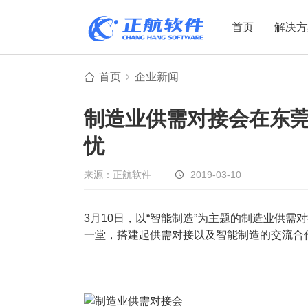
首页
解决方
首页
企业新闻
制造业
制造业
贸易
制造业供需对接会在东
机电设备
设备制造
电子贸易
忧
非标自动化
元器件贸易
机械制造
家用电器
贸易行业
来源：正航软件
2019-03-10
电子制造
大宗贸易
装备制造
IC贸易行业
3月10日，以“智能制造”为主题的制造业供需
一堂，搭建起供需对接以及智能制造的交流合
机械行业
项目型接单
五金行业
批发类销售
PCB行业
工贸一体型