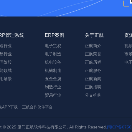
RP管理系统
ERP案例
关于正航
资
造行业
电子贸易
正航简介
视
易行业
电子制造
正航荣誉
市
理阶段
机电设备
正航历程
电
能领域
机械制造
正航服务
用场景
五金金属
正航新闻
制造行业
正航招聘
贸易行业
分支机构
航APP下载
正航合作伙伴平台
ght © 2025 厦门正航软件科技有限公司. All Rights Reserved.
闽ICP备0750