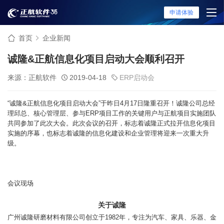
申请体验
首页
企业新闻
诚隆&正航信息化项目启动大会顺利召开
来源：正航软件
2019-04-18
ERP启动会
“诚隆&正航信息化项目启动大会”于昨日4月17日隆重召开！诚隆公司总经
理邱总、核心管理层、参与ERP项目工作的关键用户与正航项目实施团队
共同参加了此次大会。此次会议的召开，标志着诚隆正式拉开信息化项目
实施的序幕，也标志着诚隆的信息化建设和企业管理将迎来一次重大升
级。
会议现场
关于诚隆
广州诚隆研磨材料有限公司创立于1982年，专注为汽车、家具、乐器、金