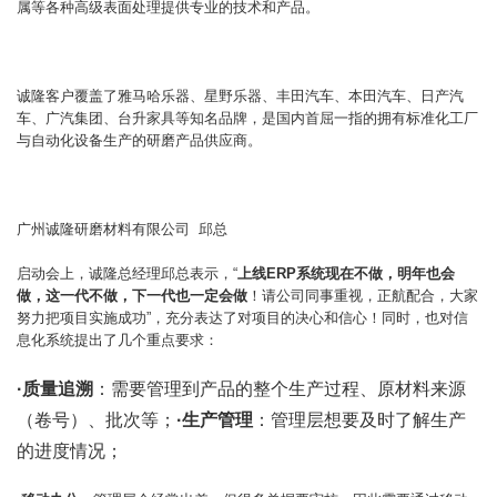
属等各种高级表面处理提供专业的技术和产品。
诚隆客户覆盖了雅马哈乐器、星野乐器、丰田汽车、本田汽车、日产汽
车、广汽集团、台升家具等知名品牌，是国内首屈一指的拥有标准化工厂
与自动化设备生产的研磨产品供应商。
广州诚隆研磨材料有限公司 邱总
启动会上，诚隆总经理邱总表示，“
上线ERP系统现在不做，明年也会
做，这一代不做，下一代也一定会做
！请公司同事重视，正航配合，大家
努力把项目实施成功”，充分表达了对项目的决心和信心！同时，也对信
息化系统提出了几个重点要求：
·
质量追溯
：需要管理到产品的整个生产过程、原材料来源
（卷号）、批次等；
·
生产管理
：管理层想要及时了解生产
的进度情况；