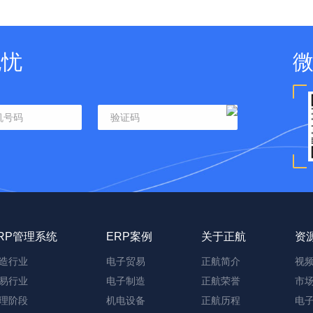
无忧
RP管理系统
ERP案例
关于正航
资
造行业
电子贸易
正航简介
视
易行业
电子制造
正航荣誉
市
理阶段
机电设备
正航历程
电