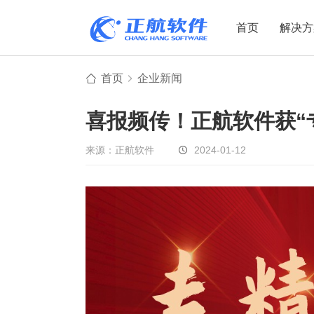
首页
解决方
首页
企业新闻
制造业
制造业
贸易
喜报频传！正航软件获“
机电设备
设备制造
电子贸易
非标自动化
元器件贸易
机械制造
来源：正航软件
2024-01-12
家用电器
贸易行业
电子制造
大宗贸易
装备制造
IC贸易行业
机械行业
项目型接单
五金行业
批发类销售
PCB行业
工贸一体型