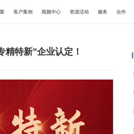
案
客户案例
视频中心
资源活动
服务
合作
管理热点
服务体系
商贸业
电子贸易
了解正航
业
职能管理
应用场景
专精特新”企业认定！
市场活动
售后服务
家用电器
电子制造
正航简介
正航历
生产管理
APS排程
正航荣誉
正航文
电子书中心
仓库管理
配置BOM
五金金属
新闻动态
采购管理
管理看板
销售管理
移动报工
成本核算
智能物流
财务管理
报价接单
质量管理
交期管理
研发管理
物料齐套