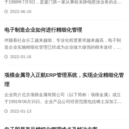
于1988年7月9日，是厦门第一家从事粉末静电喷涂业务的企
业。公司拥有半自动喷涂流水线1条，12条专业的喷涂生产线，
2022-06-10
拥有齐全的喷涂检测设备。目前公司为厦门多个主要的高、
中、低压电器开关生产厂家提供配套服务。企业产品金耀工贸
主营金属表面处理及钣金加......
电子制造企业如何进行精细化管理
伴随着社会分工越来越细，专业化程度要求越来越高，电子制
造企业实施精细化管理已经成为企业做大做强的根本途径，同
时也是企业彻底实现“精益企业”的必由之路。那么对于电子制造
2022-01-16
型企业如何进行精细化管理呢？电子制造企业进行精细化管
理，必须依靠erp管理系统，正航erp管理软件，从高效运营模
式、全流程条码化、订单......
项模金属导入正航ERP管理系统，实现企业精细化管
理
企业简介北京项模金属有限公司（以下简称：项模金属）成立
于1991年06月15日。企业产品公司经营范围包括稀土深加工和
稀土应用产品（含钕铁硼、永磁材料、熔炼材料和其它硬质材
2022-01-13
料）等。企业信息化需求伴随着项模金属发展不断壮大，传统
的企业管理模式已经无法满足企业的发展需求，企业必须进行