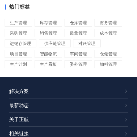
热门标签
生产管理
库存管理
仓库管理
财务管理
采购管理
销售管理
质量管理
成本管理
进销存管理
供应链管理
对账管理
项目管理
智能物流
车间管理
仓储管理
生产计划
生产看板
委外管理
物料管理
变更管理
进度管理
交期管理
ERP管理软件
ERP管理系统
ERP系统
解决方案
ERP软件
ERP选型
ERP实施
ERP启动会
最新动态
ERP教程
ERP系统公司
企业管理软件
人力资源管理
MES
客户关系管理
关于正航
流程管理
数字化转型
智能制造
精细化
相关链接