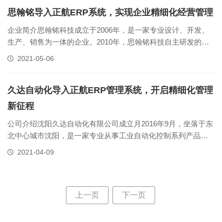
足客户的各类需求。......
思翰铭导入正航ERP系统，实现企业精细化经营管理
企业简介思翰铭科技成立于2006年，是一家专业设计、开发、
生产、销售为一体的企业。2010年，思翰铭科技自主研发的汽
车连接器Fakra系列产品正式投入生产，并获得多项外观与实用
2021-05-06
新型专利。迄今为止，思翰铭科技通过ISO9001认证、TS16949
认证，被“深圳市科技创新技术委员会”认定为高新技术企业
并......
久达自动化导入正航ERP管理系统，开启精细化管理
新征程
公司介绍沈阳久达自动化有限公司成立月2016年9月，坐落于东
北中心城市沈阳，是一家专业从事工业自动化控制系列产品销
售、服务、加工于一体的高新科技企业。公司产品主要经营线
2021-04-09
性模组、伺服系统、齿轮齿条、电缆拖链、行星减速机、联轴
器、润滑系统、带轮及同步带等运动控制及精密传动系列产
品，品牌包括西门子、易格斯......
上一页
下一页