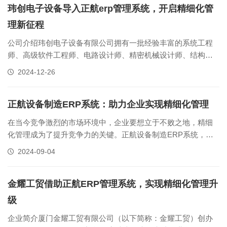
品东刚精机产品线涵盖立式......
玮创电子设备导入正航erp管理系统，开启精细化管
理新征程
公司介绍玮创电子设备有限公司拥有一批经验丰富的系统工程
师、高级软件工程师、电路设计师、精密机械设计师、结构工
程师和机电一体化工程技术人员，以精勘的技术和雄厚的人才
2024-12-26
实力，在数控技术、自动化控制、设备智能化、远程控制等方
面取得了卓越的成果，并一直致力于新型自动化系统和自动化
设备的研发、生产、销售及服务。......
正航设备制造ERP系统：助力企业实现精细化管理
在当今竞争激烈的市场环境中，企业要想立于不败之地，精细
化管理成为了提升竞争力的关键。正航设备制造ERP系统，一
款能够帮助企业实现精细化管理的得力助手，它通过集成化的
2024-09-04
信息管理，为企业提供了一套全面、高效的解决方案，让企业
在材料管控、防呆防错以及包装管控等方面实现质的飞跃。精
细化管理，顾名思义，就是对企......
金耀工贸借助正航ERP管理系统，实现精细化管理升
级
企业简介厦门金耀工贸有限公司（以下简称：金耀工贸）创办