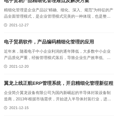
信息化转型升级。项模金......
电子贸易产品精细化管理难点及解决方案
精细化管理是企业产品以“精确、细化、深入、规范”为特征的产
品全面管理模式，是企业管理模式完美的一种体现，也是整个
企业运作的核心工程。在产品精细化管理时代，对于电子贸易
2021-12-27
行业来讲，由于产品种类多，属性复杂，产品更新迭代快，生
命周期短，产品精细化管理难度大，但由于电子贸易行业特性
特征，精细化管理的需求比其......
电子贸易软件，产品编码精细化管理的应用
近年来，随着电子中小企业利润的逐年降低，大多数中小企业
产品质化严重，经验管理模式落后，导致企业生产效率低、经
营成本高，产能过剩等问题，企业要生存要发展，往信息化方
2021-12-20
向转型势在必行。电子企业朝信息化发展，产品编码管理是其
中重要一个环节，产品编码精细化管理如何应用呢？下面我们
以电子贸易行业产品管理为例，来......
翼龙上线正航ERP管理系统，开启精细化管理新征程
企业简介翼龙设备有限公司为国内新崛起的半导体封装设备制
造商，2013年根据市场需求，开始进入半导体封装行业，进行
国内顶尖的IC固晶机的研发及技术改进，同时翼龙设备和高校
2021-12-15
合作开发设备控制系统及视觉系统，以提高设备工作速度及稳
定性。翼龙设备以自主研发、精益生产、卓越服务为理念，满