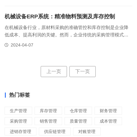
如何有效管理并减少滞销库存，对企业来说是一个至关重要问
题。在制造业中，产品更新换代频繁，物料的更迭也相应加
速。由于不同部门间通常通过发......
机械设备ERP系统：精准物料预测及库存控制
在机械设备行业，原材料采购的准确管控和库存控制是企业降
低成本、提高利润的关键。然而，企业传统的采购管理模式是
依赖人工预测，这样的操作方式容易导致库存积压，影响资金
2024-04-07
流。但随着机械设备ERP系统的引入，这一问题得到了有效解
决。机械设备企业采购管理解决方法机械设备ERP系统中的
MRP（物料需求计划）功能，......
上一页
下一页
热门标签
生产管理
库存管理
仓库管理
财务管理
采购管理
销售管理
质量管理
成本管理
进销存管理
供应链管理
对账管理