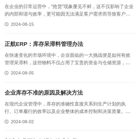
在企业的日常运营中，“抢货”现象屡见不鲜，这不仅影响了企业
的内部和谐与效率，更可能因无法满足客户需求而导致客户流
失。这一难题常常让企业老板们感到既熟悉又苦恼。那么，如
2024-08-15
何破解这一管理困境呢？这里推荐一款实用的工具——正航
ERP系统。抢货现象的出现，往往源于业务员与仓库之间的信
息沟通不畅或库存管理不善。......
正航ERP：库存呆滞料管理办法
在快速变化的市场环境中，企业面临的一大挑战便是如何有效
管理呆滞料，这些物料不仅占用了宝贵的资金与仓储资源，还
可能对企业的运营效率和盈利能力造成深远影响。呆滞料的产
2024-08-05
生往往源于多个复杂因素，包括需求预测的不准确、产品设计
变更、订单变动、供应商管理不当、计划估算失误、生产线管
理不善、产品质量问题、安全库存......
企业库存不准的原因及解决方法
在现代企业管理中，库存的准确性直接关系到生产计划的执
行、订单履行的效率以及企业整体的成本控制和决策质量。尽
管ERP仓库管理系统已广泛应用，但“库存不准”的问题仍时有发
2024-08-02
生，这不仅源于系统本身的局限性，更多在于人为因素、环境
复杂性和管理流程的不足。下文，我们就来介绍企业库存不准