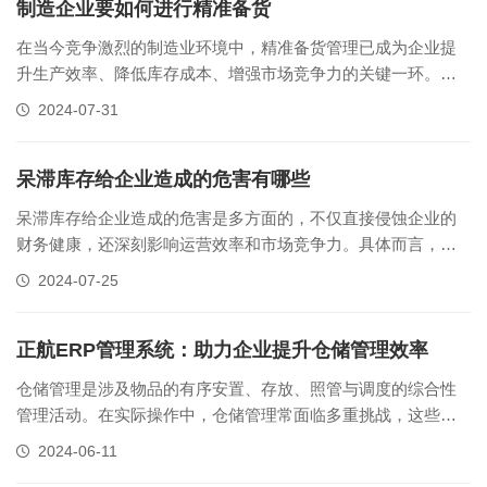
的原因及解决方法。一、库存......
制造企业要如何进行精准备货
在当今竞争激烈的制造业环境中，精准备货管理已成为企业提
升生产效率、降低库存成本、增强市场竞争力的关键一环。然
而，传统的手工备料模式，如纸质单据流转、人工核对库存、
2024-07-31
替代料决策缓慢等，不仅效率低下，还容易出错，严重制约了
企业的发展。下文我们就来探讨下制造企业要如何进行精准备
货。传统备货模式的挑战制造企业......
呆滞库存给企业造成的危害有哪些
呆滞库存给企业造成的危害是多方面的，不仅直接侵蚀企业的
财务健康，还深刻影响运营效率和市场竞争力。具体而言，其
危害体现在以下几个方面：1、资金占用与流动性降低：呆滞库
2024-07-25
存占用了企业大量流动资金，这些资金本可用于更有价值的投
资或运营活动，却因库存积压而失去流动性和增值机会，严重
制约了企业的资金周转和扩张能......
正航ERP管理系统：助力企业提升仓储管理效率
仓储管理是涉及物品的有序安置、存放、照管与调度的综合性
管理活动。在实际操作中，仓储管理常面临多重挑战，这些挑
战主要包括：空间优化挑战：仓库空间作为稀缺资源，如何高
2024-06-11
效利用是首要问题。往往遇到诸如布局规划不合理、堆叠方式