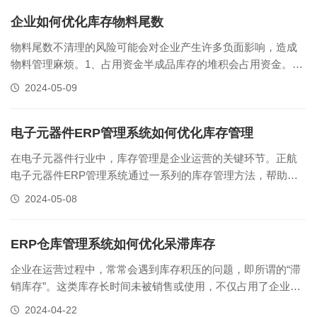
不经济、货架利用率低下等难题。为应对这些挑战，可实施空
间优化策略，如重新规划仓库布局......
企业如何优化库存物料尾数
物料尾数不清理的风险可能会对企业产生许多负面影响，造成
物料管理麻烦。1、占用资金半成品库存的堆积会占用资金。这
些库存不仅增加了企业的存储成本，还可能导致资金周转困
2024-05-09
难，影响企业的正常运营。而仓库物料尾数管理能定期对这些
半成品清理。2、品质风险增高品质风险也会随着物料尾数的不
清理而增高。如果企业使用错误......
电子元器件ERP管理系统如何优化库存管理
在电子元器件行业中，库存管理是企业运营的关键环节。正航
电子元器件ERP管理系统通过一系列的库存管理方法，帮助企
业优化库存管理，提升库存周转率，增强仓储效率，从而实现
2024-05-08
更高效的运营。提升库存周转：专属库存管理机制正航ERP系
统为贸易企业设计了专属的库存和锁库机制。这一机制允许业
务人员在查询时实时了解实际......
ERP仓库管理系统如何优化呆滞库存
企业在运营过程中，常常会遇到库存积压的问题，即所谓的“滞
销库存”。这类库存长时间未被销售或使用，不仅占用了企业的
资金和仓储资源，还可能增加企业的运营成本和风险。因此，
2024-04-22