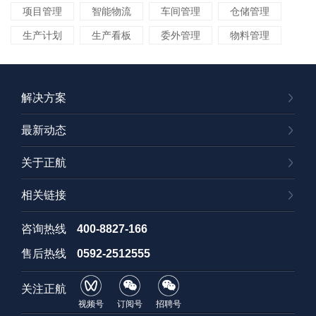
项目管理
智能物流
车间管理
仓储管理
生产计划
生产看板
委外管理
物料管理
变更管理
进度管理
交期管理
ERP管理软件
ERP管理系统
ERP系统
解决方案
ERP软件
ERP选型
ERP实施
ERP启动会
最新动态
ERP教程
ERP系统公司
企业管理软件
人力资源管理
MES
客户关系管理
关于正航
流程管理
数字化转型
智能制造
精细化
相关链接
大数据
数据可视化
物料编码
订单管理
管理软件
管理系统
价格管理
非标定制
咨询热线
400-8827-166
报价软件
售后热线
0592-2512555
关注正航
视频号
订阅号
招聘号