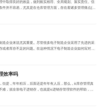
理中取得良好的效益，做到账实相符、全局规划、落实责任、信
条件并不容易，尤其是在仓库管理方面，存在着诸多管理痛点(如
、产品型号多仓库中存储的物料/成品型号多......
制造企业来说尤其重要。尽管很多电子制造企业采用了先进的采
存或者库存不足的问题。在这种情况下电子制造企业如何应对库
厂管理软件、电子厂ERP管理系统）来说明。一、......
理效率吗
，但是，年年积压，后面还是年年有人压，那么，ic库存管理真
不难，就全靠电子进销存，也就是ic进销存管理软件的帮助，快
。1、ic进销存管理软件出入库管理ic......