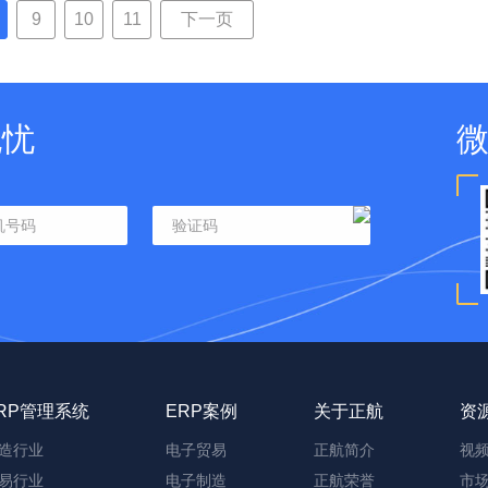
9
10
11
下一页
无忧
RP管理系统
ERP案例
关于正航
资
造行业
电子贸易
正航简介
视
易行业
电子制造
正航荣誉
市