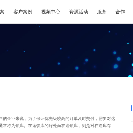
案
客户案例
视频中心
资源活动
服务
合作
管理热点
服务体系
商贸业
电子贸易
了解正航
业
职能管理
应用场景
市场活动
售后服务
家用电器
电子制造
正航简介
正航历
生产管理
APS排程
正航荣誉
正航文
电子书中心
仓库管理
配置BOM
五金金属
新闻动态
采购管理
管理看板
销售管理
移动报工
成本核算
智能物流
财务管理
报价接单
质量管理
交期管理
料的企业来说，为了保证优先级较高的订单及时交付，需要对这
研发管理
物料齐套
通常称为锁库。在途锁库的好处而在途锁库，则是对在途库存的
或等待运输状态而储备在运输工具中的库存。在途锁......