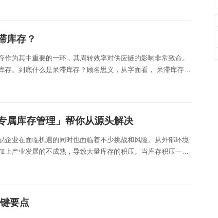
数字车间
数据可视化
易
进销存管理
替代料管理
滞库存？
查看更多>
查看更多>
存作为其中重要的一环，其周转效率对供应链的影响非常致命。
库存。到底什么是呆滞库存？顾名思义，从字面看， 呆滞库存是
库存呢？呆库存，是指过去一段周期内，比如1个......
专属库存管理」帮你从源头解决
易企业在面临机遇的同时也面临着不少挑战和风险。从外部环境
加上产业发展的不成熟，导致大量库存的积压。当库存积压一旦
Y公司为例，也同样面临着行业内常见的库存积压问......
关键要点