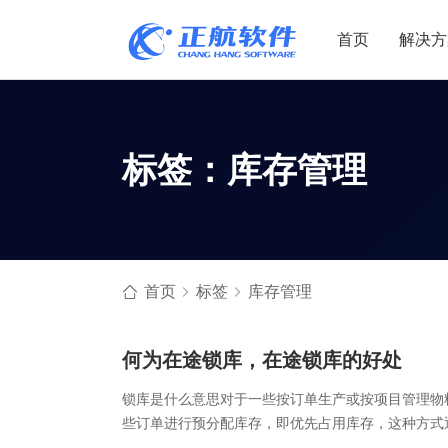
首页
解决方
制造业
制造业
贸易
标签：库存管理
机电设备
设备制造
电子贸易
非标自动化
元器件贸易
机械制造
家用电器
贸易行业
电子制造
大宗贸易
首页
标签
库存管理
装备制造
IC贸易行业
机械行业
项目型接单
何为在途锁库，在途锁库的好处
五金行业
批发类销售
锁库是什么意思对于一些按订单生产或按项目管理物
PCB行业
工贸一体型
些订单进行预分配库存，即优先占用库存，这种方式
预先分配。在途库存是尚未到达目的地、正处于运输状态