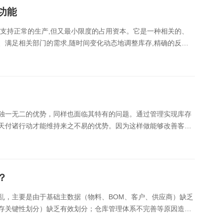
功能
流支持正常的生产,但又最小限度的占用资本。它是一种相关的、
、满足相关部门的需求,随时间变化动态地调整库存,精确的反映
建立库存,决定何时定货采购,同时作......
独一无二的优势，同样也面临其特有的问题。通过管理实现库存
天付诸行动才能维持来之不易的优势。因为这样做能够改善客户
得企业为之付出。如果我们把人的胃看作是仓库，把......
？
乱，主要是由于基础主数据（物料、BOM、客户、供应商）缺乏
存关键性划分）缺乏有效划分；仓库管理体系不完善等原因造成
们需要先把库存管理的问题进行细化，在企业实......