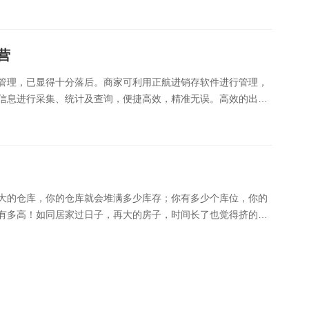
营
管理，已显得十分落后。商家可利用正航进销存软件进行管理，
物信息进行采集、统计及查询，便捷高效，精准无误。高效的出入
库存积压的风险，加快了商品周转速度，实现商品......
大的仓库，你的仓库就会堆满多少库存；你有多少个库位，你的
有多高！如同居家过日子，再大的房子，时间长了也觉得挤的
与物理仓库的大小没有必然的联系的。然而实际情况的......