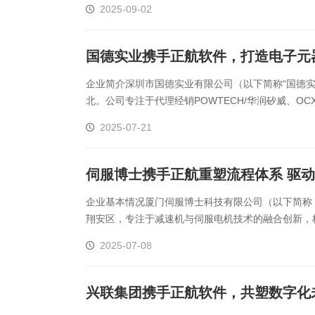
塑胶加工
整合型贸易
2025-09-02
智能制造
工业设备贸
国德实业携手正航软件，打造电子元
查看更多>
查看更多>
企业简介深圳市国德实业有限公司（以下简称“国德实
北。公司专注于代理经销POWTECH/华润矽威、O
品牌，核心经营品类包括LED驱动IC、MCU单片机、MO
2025-07-21
伺服博士携手正航重塑流程体系 驱
企业基本情况厦门伺服博士科技有限公司（以下简称：
翔安区，专注于减速机与伺服电机技术的融合创新，
服博士外景企业主营产品伺服控制机构、齿轮及变速箱、
2025-07-08
兴联集团携手正航软件，共塑数字化