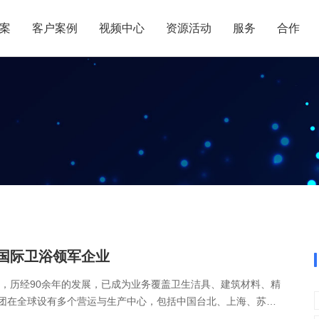
案
客户案例
视频中心
资源活动
服务
合作
管理热点
服务体系
商贸业
电子贸易
了解正航
业
职能管理
应用场景
市场活动
售后服务
家用电器
电子制造
正航简介
正航历
生产管理
APS排程
正航荣誉
正航文
电子书中心
仓库管理
配置BOM
五金金属
新闻动态
采购管理
管理看板
销售管理
移动报工
成本核算
智能物流
财务管理
报价接单
国际卫浴领军企业
质量管理
交期管理
立，历经90余年的发展，已成为业务覆盖卫生洁具、建筑材料、精
研发管理
物料齐套
团在全球设有多个营运与生产中心，包括中国台北、上海、苏
的终端销售、通路管理、制造生产与国际贸易体......