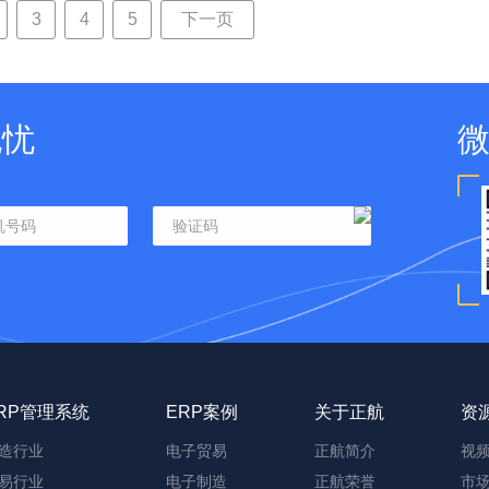
3
4
5
下一页
无忧
RP管理系统
ERP案例
关于正航
资
造行业
电子贸易
正航简介
视
易行业
电子制造
正航荣誉
市