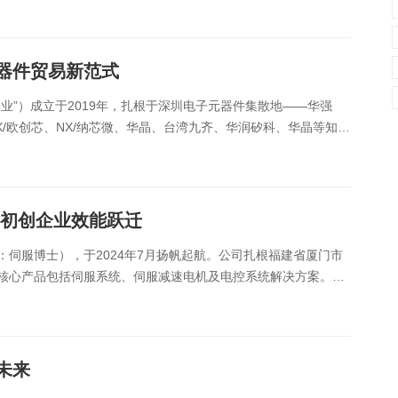
数字车间
数据可视化
易
进销存管理
替代料管理
器件贸易新范式
查看更多>
查看更多>
业”）成立于2019年，扎根于深圳电子元器件集散地——华强
CX/欧创芯、NX/纳芯微、华晶、台湾九齐、华润矽科、华晶等知名
S场效应管等。作为一家快......
动初创企业效能跃迁
伺服博士），于2024年7月扬帆起航。公司扎根福建省厦门市
核心产品包括伺服系统、伺服减速电机及电控系统解决方案。伺
轴承、齿轮和传动部件、机械零件和零部件、工......
未来