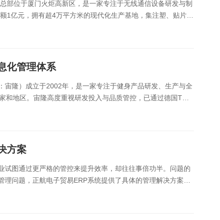
，总部位于厦门火炬高新区，是一家专注于无线通信设备研发与制
资额1亿元，拥有超4万平方米的现代化生产基地，集注塑、贴片、
国际市场以来，产品以外销为主导，多......
息化管理体系
宙隆）成立于2002年，是一家专注于健身产品研发、生产与全
家和地区。宙隆高度重视研发投入与品质管控，已通过德国TUV
外观及实用新型专利超140项，......
决方案
业试图通过更严格的管控来提升效率，却往往事倍功半。问题的
管理问题，正航电子贸易ERP系统提供了具体的管理解决方案。
界面。供应商登录后，即可直接在线查看详细订单......