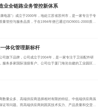
制造业全链路业务管控新体系
康电器”）成立于2000年，地处江苏省苏州市，是一家专注于专
控与服务品质，于在1994年便已通过ISO9001-2000质量
民康电气已成为电子、电器等......
造一体化管理新标杆
司旗下品牌，公司成立于2004年，是一家专注于卫浴配件研
，服务多家国际顶级客户。公司位于厦门海沧自建的工业园区，
专利，并先后被认定为“高新技术企业”“自......
商数量众多、高端供应商选择相对有限的特征。中低端供应商虽
保证等问题。而高端供应商则因其技术实力、产品质量和交货能
高端供应商资源的相对稀缺。此外，供应链的供应交......