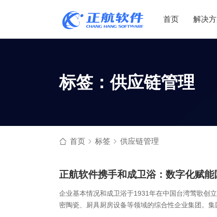
首页
解决方
制造业
制造业
贸易
标签：供应链管理
机电设备
设备制造
电子贸易
非标自动化
元器件贸易
机械制造
家用电器
贸易行业
电子制造
大宗贸易
首页
标签
供应链管理
装备制造
IC贸易行业
机械行业
项目型接单
正航软件携手和成卫浴：数字化赋能
五金行业
批发类销售
企业基本情况和成卫浴于1931年在中国台湾莺歌创
PCB行业
工贸一体型
密陶瓷、厨具厨房设备等领域的综合性企业集团。集
州、厦门、北美、菲律宾、韩国、印尼等地，构建了完善