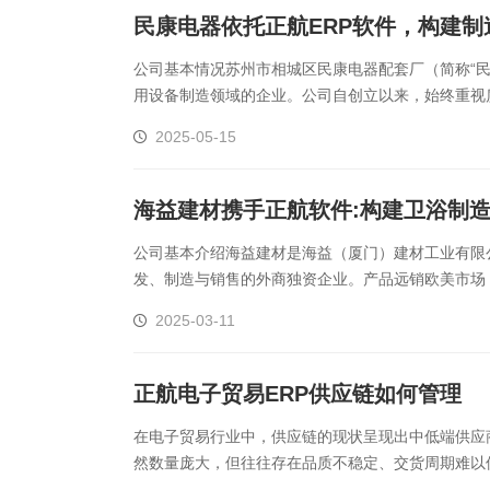
民康电器依托正航ERP软件，构建
公司基本情况苏州市相城区民康电器配套厂（简称“民
用设备制造领域的企业。公司自创立以来，始终重视质量管
管理体系认证。凭借可靠的产品质量和良好的企业信誉，
2025-05-15
海益建材携手正航软件:构建卫浴制
公司基本介绍海益建材是海益（厦门）建材工业有限公
发、制造与销售的外商独资企业。产品远销欧美市场
拥有专业研发团队和近500名员工，迄今已取得近百项创新
2025-03-11
正航电子贸易ERP供应链如何管理
在电子贸易行业中，供应链的现状呈现出中低端供应
然数量庞大，但往往存在品质不稳定、交货周期难以
力的优势，成为众多电子贸易企业的首选，但这也导致了