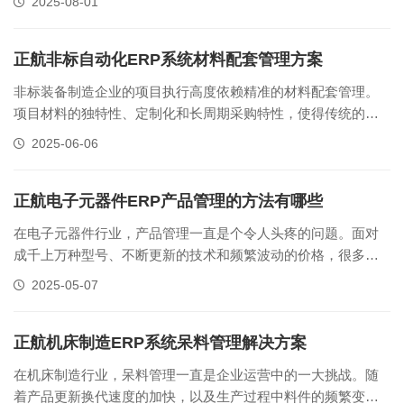
2025-08-01
成巨大浪费与管理负担！ 例如，工单仅需1600米线材（包装
2000米/卷），仓库被迫发出整卷。超出的400米需仓管手工记
录表格......
正航非标自动化ERP系统材料配套管理方案
非标装备制造企业的项目执行高度依赖精准的材料配套管理。
项目材料的独特性、定制化和长周期采购特性，使得传统的通
用物料管理模式难以奏效。一旦关键材料缺料或错配，轻则导
2025-06-06
致生产停工待料、项目交期延误，重则造成项目成本失控甚至
客户索赔，对企业信誉与盈利构成直接威胁。因此，建立一套
契合非标项目特性的专业材料管理......
正航电子元器件ERP产品管理的方法有哪些
在电子元器件行业，产品管理一直是个令人头疼的问题。面对
成千上万种型号、不断更新的技术和频繁波动的价格，很多企
业都在寻找一套行之有效的管理方法。正航电子元器件ERP系
2025-05-07
统正是针对这些行业痛点而设计，提供了多种实用的产品管理
解决方案。智能的分类管理电子元器件的种类之多令人眼花缭
乱——光是电阻就有碳膜电阻、......
正航机床制造ERP系统呆料管理解决方案
在机床制造行业，呆料管理一直是企业运营中的一大挑战。随
着产品更新换代速度的加快，以及生产过程中料件的频繁变