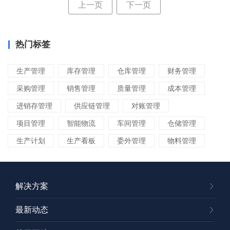
上一页
下一页
热门标签
生产管理
库存管理
仓库管理
财务管理
采购管理
销售管理
质量管理
成本管理
进销存管理
供应链管理
对账管理
项目管理
智能物流
车间管理
仓储管理
生产计划
生产看板
委外管理
物料管理
变更管理
进度管理
交期管理
ERP管理软件
ERP管理系统
ERP系统
解决方案
ERP软件
ERP选型
ERP实施
ERP启动会
最新动态
ERP教程
ERP系统公司
企业管理软件
人力资源管理
MES
客户关系管理