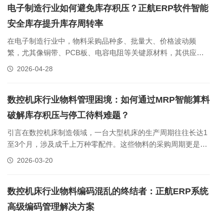
繁的产品迭代，使非......
电子制造行业如何避免库存积压？正航ERP软件智能
安全库存提升库存周转率
在电子制造行业中，物料采购品种多、批量大、价格波动频
繁，尤其像铜带、PCB板、电容电阻等关键原材料，其供应稳
定性直接影响生产排程与订单交付能力。企业通常需要根据市
2026-04-28
场趋势、季节波动及铜价变化动态调整安全库存。然而，许多
电子制造企业仍依赖Excel手工记录、每周人工编制库存报表来
排查采购需求，导致人力成......
数控机床行业物料管理困境：如何通过MRP智能算料
破解库存积压与停工待料难题？
引言在数控机床制造领域，一台大型机床的生产周期往往长达1
至3个月，涉及成千上万种零配件。这些物料的采购周期更是天
差地别，有的标准件当天可到，有的进口主轴则需要等待半
2026-03-20
年。为了控制成本、降低库存，企业普遍推行材料按生产进度
分批到货的模式。然而，这种复杂的供应链协同，仅靠人工
Excel管控，极易陷入......
数控机床行业物料编码混乱的终结者：正航ERP系统
高级编码管理解决方案