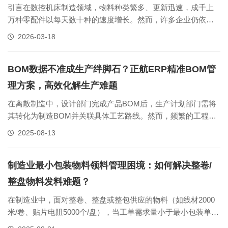
引言在数控机床制造领域，物料种类繁多、更新迅速，成千上
万种零配件以每天数十种的速度增长。然而，许多企业仍依
赖“粗大类+流水码”的手工编码方式，导致一物多码、多物一码
2026-03-18
现象频发，进而引发库存不准、BOM错误、呆滞积压和订单延
期等一系列问题。如何从根本上解决编码混乱，提升数据管理
效率？正航ERP系统通过高......
BOM数据不准成生产绊脚石？正航ERP精准BOM管
理方案，高效化解生产难题
在离散制造中，设计部门完成产品BOM后，生产计划部门需将
其转化为制造BOM并关联具体工艺路线。然而，频繁的工程变
更（如零件替换、工艺调整）若未能及时、准确地同步到制造
2025-08-13
环节，极易导致生产现场使用的BOM版本滞后。例如，某机械
制造企业设计更新了某型号气缸的密封件规格，但制造BOM未
及时更新，车间工单仍按......
制造业最小包装物料领料管理困境：如何解决整卷/
整盘物料发料难题？
在制造业中，面对整卷、整盘或整包供应的物料（如线材2000
米/卷、贴片电阻5000个/盘），当工单需求量小于最小包装单位
时，仓库常常陷入两难：不发整包无法满足生产，发整包又造