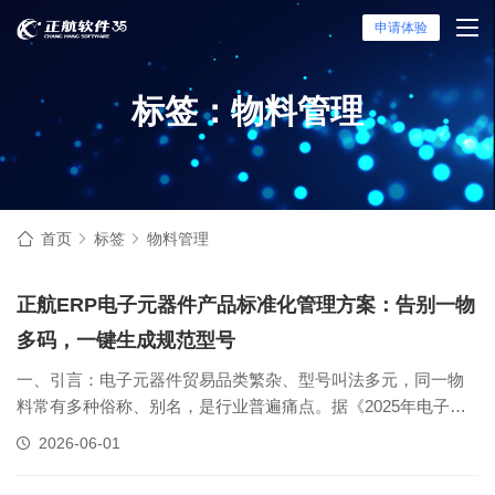
申请体验
标签：物料管理
首页
标签
物料管理
正航ERP电子元器件产品标准化管理方案：告别一物
多码，一键生成规范型号
一、引言：电子元器件贸易品类繁杂、型号叫法多元，同一物
料常有多种俗称、别名，是行业普遍痛点。据《2025年电子分
销行业调研数据》显示，超65%的元器件贸易企业存在“一物多
2026-06-01
名称、产品编码杂乱”问题，直接导致询价匹配失误、采购信息
偏差、报价出错，额外损耗人力与物料成本；海量SKU叠加频