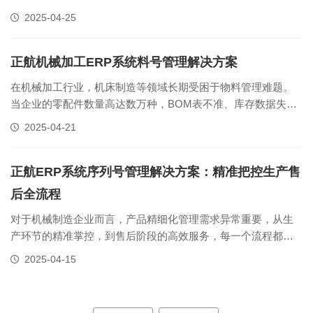
更，呆料的产生成为制约企业成本控制和运营效率的重要因
2025-04-25
素。正航机床制造ERP系统凭借其先进的物料管理和流程优化
能力，为企业提供了一套高效的呆料管理解决方案。一、呆料
产生的主要原因分析机床制造行业呆......
正航机械加工ERP系统料号管理解决方案
在机械加工行业，机床制造等领域长期受困于物料管理难题。
当企业的零配件数量高达数万种，BOM表不准、库存数据失真
等问题频发，而“一物多号”“多物一号”乱象正是引发这些困境的
2025-04-21
关键因素，严重制约着企业的生产效率与运营管理。料号编码
管理是机械加工企业物料管理的核心。规范、准确的料号编码
能够清晰界定物料属性，......
正航ERP系统序列号管理解决方案：精准把控生产售
后全流程
对于机械制造企业而言，产品精细化管理需求异常重要，从生
产环节的精准掌控，到售后阶段的高效服务，每一个流程都关
乎企业的运营成本与客户满意度。正航ERP系统序列号管理解
2025-04-15
决方案可为制造企业提供了一套全方位、精准化的管理体系，
帮助企业更好的管理产品信息。精准建档：数据零误差的起点
产品管理的精准性始于生产源头......