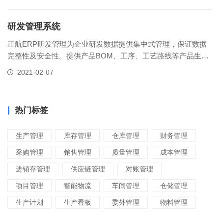
新的速度，从而决定了企业的市场竞争力。而在机电制造企业
研发管理的过程中，往往会出现以下问题：1.研发过程管理难：
产品研发项目多，过程经历环......
研发管理系统
正航ERP研发管理为企业研发数据提供集中式管理，保证数据
完整性及安全性。提供产品BOM、工序、工艺路线等产品生命
周期管理，支持多版本多用途类别下产品的配比和工艺。多样
2021-02-07
产品形态、副产品、联产品、等级品等综合应用。同时，正航
研发管理可以从产品维度，BOM维度、产品图纸、插件位置等
维护进行管理。......
热门标签
生产管理
库存管理
仓库管理
财务管理
采购管理
销售管理
质量管理
成本管理
进销存管理
供应链管理
对账管理
项目管理
智能物流
车间管理
仓储管理
生产计划
生产看板
委外管理
物料管理
变更管理
进度管理
交期管理