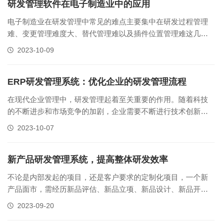
要研发管理者具备优秀的资源......
研发管理软件在电子制造业中的应用
电子制造业在研发管理中常见的难点主要集中在研发过程管理
难、变更管理难度大、替代管理难以及插件位置管理难这几个
方面。这些难点往往会影响到企业的产品研发效率和产品质
2023-10-09
量，甚至可能导致项目延期或者失败。因此，如何有效地解决
这些问题，提高研发管理的效率和质量，是电子制造研发管理
ERP研发管理系统：优化企业的研发管理流程
的重要课题。 电子制造......
在现代企业管理中，研发管理起着至关重要的作用。随着科技
的不断进步和市场竞争的加剧，企业需要不断进行技术创新和
产品研发，以保持竞争力。而如何高效地管理研发活动，提高
2023-10-07
研发效率成为了企业管理者亟待解决的问题。 为了解决研发管
理难题，许多企业开始采用正航ERP研发管理系统。正航ERP
研发管理系统能够整合......
新产品研发管理系统，提高整体研发效率
不论是内部发起的项目，还是客户要求的定制化项目，一个新
产品面市，需经历新品评估、新品立项、新品设计、新品开
发、样品送样、样品承认等环节。 只要有一个环节错漏、进度
2023-09-20
没有监管到位，整个研发项目就得推迟，可能措施推向市场的