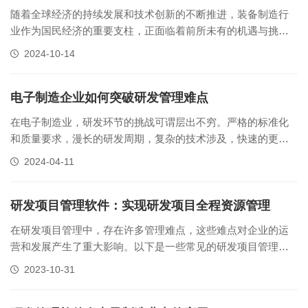
随着全球经济的持续发展和技术创新的不断推进，装备制造行
业作为国民经济的重要支柱，正面临着前所未有的机遇与挑
战。产品结构复杂、零部件众多，以及工艺流程的繁琐性，使
2024-10-14
得装备制造企业在研发与制造过程中面临着巨大的管理压力。
如何有效提升研发与制造的协同效率，降低运营成本，成为装
备制造企业亟待解决的问题。‌装备......
电子制造企业如何突破研发管理难点
在电子制造业，研发环节的挑战可谓层出不穷。严格的标准化
和质量要求，漫长的研发周期，复杂的技术涉及，快速的更新
换代，以及繁杂的零配件参数，这些都对企业造成了巨大的压
2024-04-11
力。而正航研发管理系统软件，如同一位得力的助手，帮助电
子制造业突破这些难题。文档管理在过去，由于文档保存不
善，企业常常面临重要信息丢失的风......
研发项目管理软件：实现研发项目全程资源管理
在研发项目管理中，存在许多管理难点，这些难点对企业的运
营和发展产生了重大影响。以下是一些常见的研发项目管理难
题及其解决方案：研发项目管理难题：1、资源管理难2、研发
2023-10-31
项目多3、团队协作难1、资源管理研发项目通常需要大量的人
力、物力和财力资源，如何有效地管理和利用这些资源，这需