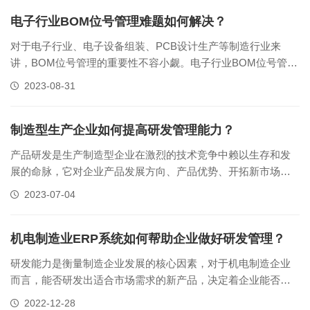
最佳时机。光靠人工管理每个研发项目，里面各种协同作业、
跨部门配合、进度追踪、资源......
电子行业BOM位号管理难题如何解决？
对于电子行业、电子设备组装、PCB设计生产等制造行业来
讲，BOM位号管理的重要性不容小觑。电子行业BOM位号管理
可以标识每个元器件、每个子件在BOM中的唯一位置，以确保
2023-08-31
正确的焊接与组装。常见的电子行业BOM位号管理要求： 1、
子件指定位号每个电子元器件，都有对应的位号，技术部在
BOM上维护好位号......
制造型生产企业如何提高研发管理能力？
产品研发是生产制造型企业在激烈的技术竞争中赖以生存和发
展的命脉，它对企业产品发展方向、产品优势、开拓新市场、
提高经济效益等方面和公司产品战略转变能否顺利实施起着决
2023-07-04
定性的作用。制造型生产企业提高研发管理能力，可以采取以
下措施：1. 建立明确的研发战略：制造型企业应该根据市场需
求和竞争环境制定明确的研发......
机电制造业ERP系统如何帮助企业做好研发管理？
研发能力是衡量制造企业发展的核心因素，对于机电制造企业
而言，能否研发出适合市场需求的新产品，决定着企业能否实
现良好、持续发展。行之有效的研发管理决定了企业新产品更
2022-12-28