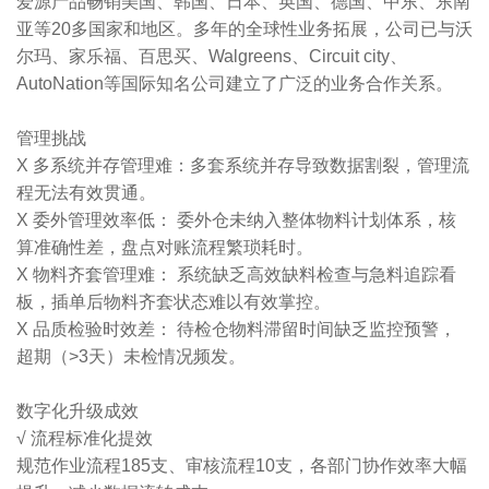
爱源产品畅销美国、韩国、日本、英国、德国、中东、东南
亚等20多国家和地区。多年的全球性业务拓展，公司已与沃
尔玛、家乐福、百思买、Walgreens、Circuit city、
AutoNation等国际知名公司建立了广泛的业务合作关系。
管理挑战
X 多系统并存管理难：多套系统并存导致数据割裂，管理流
程无法有效贯通。
X 委外管理效率低： 委外仓未纳入整体物料计划体系，核
算准确性差，盘点对账流程繁琐耗时。
X 物料齐套管理难： 系统缺乏高效缺料检查与急料追踪看
板，插单后物料齐套状态难以有效掌控。
X 品质检验时效差： 待检仓物料滞留时间缺乏监控预警，
超期（>3天）未检情况频发。
‌数字化升级成效
√ 流程标准化提效
规范作业流程185支、审核流程10支，各部门协作效率大幅