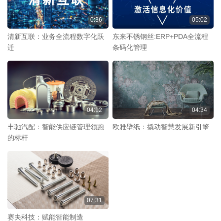
0:36
05:02
清新互联：业务全流程数字化跃
东来不锈钢丝:ERP+PDA全流程
迁
条码化管理
04:12
04:34
丰驰汽配：智能供应链管理领跑
欧雅壁纸：撬动智慧发展新引擎
的标杆
07:31
赛夫科技：赋能智能制造