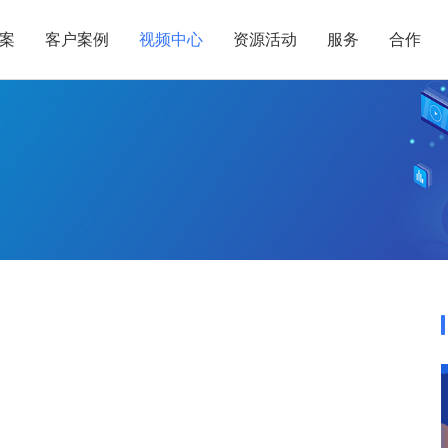
案
客户案例
视频中心
资源活动
服务
合作
管理热点
服务体系
商贸业
电子贸易
了解正航
业
职能管理
应用场景
市场活动
售后服务
家用电器
电子制造
正航简介
正航历
生产管理
APS排程
正航荣誉
正航文
电子书中心
仓库管理
配置BOM
五金金属
新闻动态
采购管理
管理看板
销售管理
移动报工
成本核算
智能物流
财务管理
报价接单
质量管理
交期管理
研发管理
物料齐套