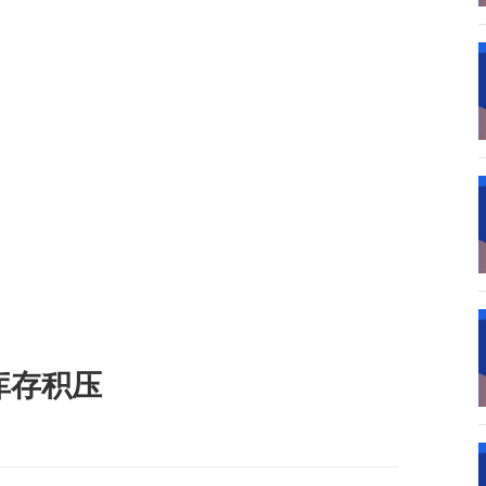
数字车间
数据可视化
易
进销存管理
替代料管理
查看更多>
查看更多>
库存积压