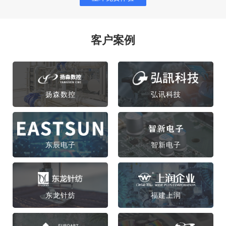
客户案例
扬森数控
弘讯科技
东辰电子
智新电子
东龙针纺
福建上润