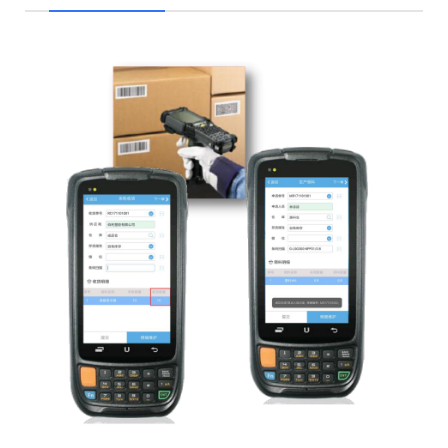
检
正
度
业
同
件
业